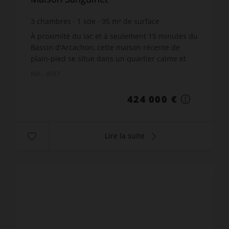
3
chambres
1
sde
95
m² de surface
800
m² de terrain
4 463,16 €
prix / m²
À proximité du lac et à seulement 15 minutes du
Bassin d'Arcachon, cette maison récente de
plain-pied se situe dans un quartier calme et
très recherché.Elle offre une pièce de vie
Réf. : 8557
spacieuse et lu...
424 000 €
Lire la suite