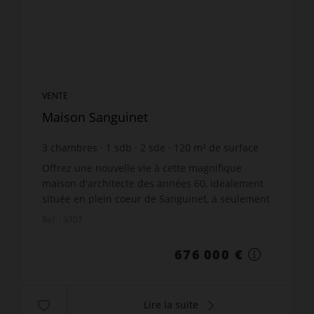
VENTE
Maison Sanguinet
3
chambres
1
sdb
2
sde
120
m² de surface
5 633
m² de terrain
5 633,33 €
prix / m²
Offrez une nouvelle vie à cette magnifique
maison d'architecte des années 60, idéalement
située en plein coeur de Sanguinet, à seulement
100 mètres du lac, sur un superbe parc arboré
Réf. : 9707
de plus de 5...
676 000 €
Lire la suite