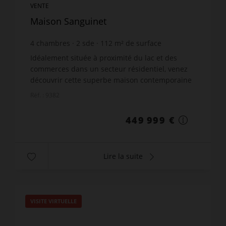
VENTE
Maison Sanguinet
4
chambres
2
sde
112
m² de surface
500
m² de terrain
4 017,85 €
prix / m²
Idéalement située à proximité du lac et des
commerces dans un secteur résidentiel, venez
découvrir cette superbe maison contemporaine
de plain-pied.Elle comprend une pièce à vivre
Réf. : 9382
très lumineuse ouvra...
449 999 €
Lire la suite
VISITE VIRTUELLE