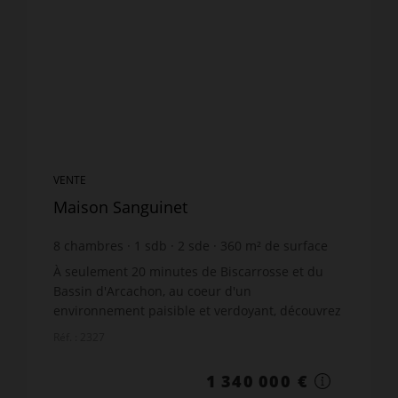
VENTE
Maison Sanguinet
8
chambres
1
sdb
2
sde
360
m² de surface
14 661
m² de terrain
3 722,22 €
prix / m²
À seulement 20 minutes de Biscarrosse et du
Bassin d'Arcachon, au coeur d'un
environnement paisible et verdoyant, découvrez
cette magnifique maison de maître entièrement
Réf. : 2327
rénovée avec goût, a...
1 340 000 €