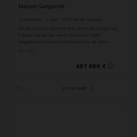
Maison Sanguinet
3
chambres
1
sde
109,3
m² de surface
952
m² de terrain
4 547,12 €
prix / m²
Située dans un quartier très prisé de Sanguinet,
à deux pas du lac, venez découvrir cette
magnifique maison contemporaine de plain-
pied.Elle se compose d'une entrée avec placard
Réf. : 509
intégré, d'u...
497 000 €
Lire la suite