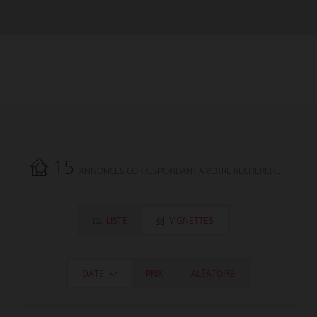
15
ANNONCES CORRESPONDANT À VOTRE RECHERCHE.
LISTE
VIGNETTES
DATE
PRIX
ALÉATOIRE