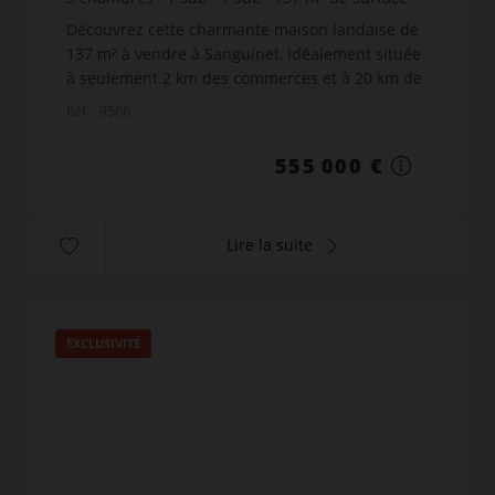
1 341
m² de terrain
4 051,09 €
prix / m²
Découvrez cette charmante maison landaise de
137 m² à vendre à Sanguinet, idéalement située
à seulement 2 km des commerces et à 20 km de
la mer. Construite en 1979 et en bon état
Réf. : 9566
général, cette maison...
555 000 €
Lire la suite
EXCLUSIVITÉ