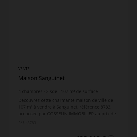
VENTE
Maison Sanguinet
4
chambres
2
sde
107
m² de surface
324
m² de terrain
4 599,19 €
prix / m²
Découvrez cette charmante maison de ville de
107 m² à vendre à Sanguinet, référence 8783,
proposée par GOSSELIN IMMOBILIER au prix de
492 113 €. Cette maison de plain-pied avec un
Réf. : 8783
étage comprend 5 piè...