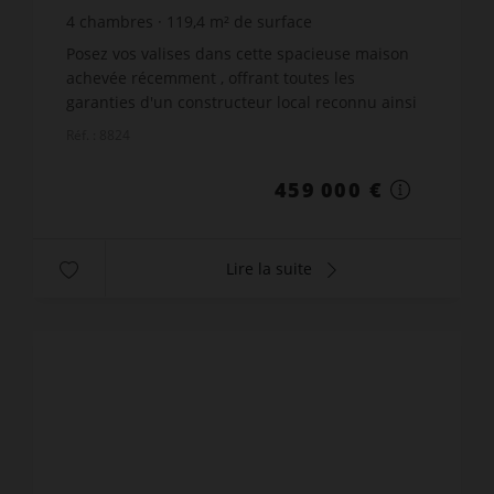
4
chambres
119,4
m² de surface
930
m² de terrain
3 844,22 €
prix / m²
Posez vos valises dans cette spacieuse maison
achevée récemment , offrant toutes les
garanties d'un constructeur local reconnu ainsi
que l'avantage des frais de notaire réduits.Elle
Réf. : 8824
est comp...
459 000 €
Lire la suite