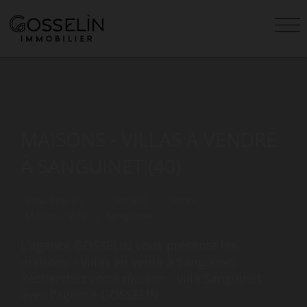
MAISONS - VILLAS À VENDRE
À SANGUINET (40)
Vous êtes ici :
Accueil
Vente
Maison - Villa
Sanguinet
L'agence GOSSELIN vous présente les
maisons - villas en vente à Sanguinet.
Recherchez votre maison - villa Sanguinet
avec l'agence GOSSELIN.