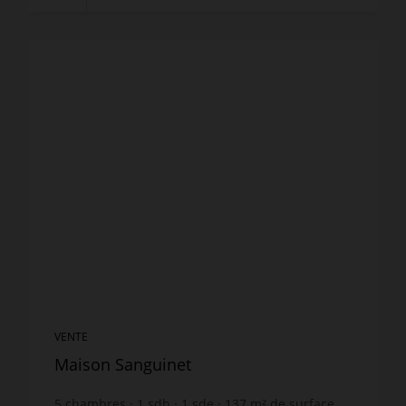
VENTE
Maison Sanguinet
5
chambres
1
sdb
1
sde
137
m² de surface