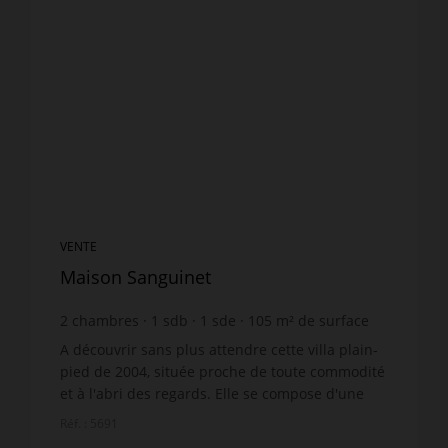
VENTE
Maison Sanguinet
2
chambres
1
sdb
1
sde
105
m² de surface
961
m² de terrain
4 657,14 €
prix / m²
A découvrir sans plus attendre cette villa plain-
pied de 2004, située proche de toute commodité
et à l'abri des regards. Elle se compose d'une
entrée, un vaste et lumineux espace de vie
Réf. : 5691
avec...