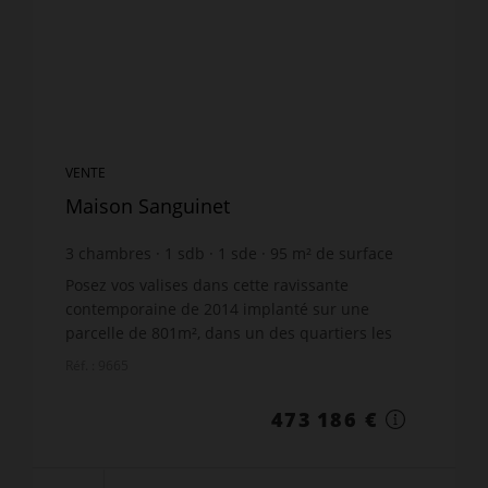
VENTE
Maison Sanguinet
3
chambres
1
sdb
1
sde
95
m² de surface
801
m² de terrain
4 980,91 €
prix / m²
Posez vos valises dans cette ravissante
contemporaine de 2014 implanté sur une
parcelle de 801m², dans un des quartiers les
plus convoité de la commune. Située au calme
Réf. : 9665
et à proximité du Lac et des c...
473 186 €