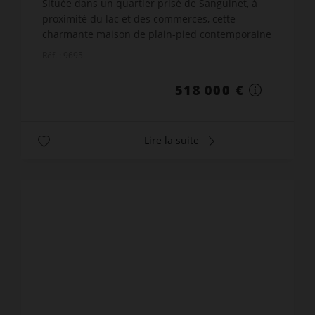
Située dans un quartier prisé de Sanguinet, à
proximité du lac et des commerces, cette
charmante maison de plain-pied contemporaine
vous séduira par son environnement calme et
Réf. : 9695
agréable. Édifiée sur un...
518 000 €
Lire la suite