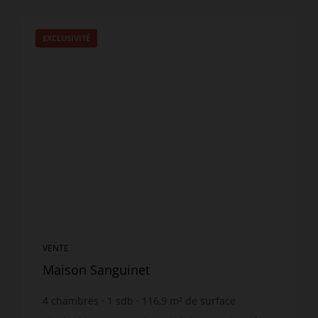
EXCLUSIVITÉ
VENTE
Maison Sanguinet
4
chambres
1
sdb
116,9
m² de surface
595
m² de terrain
4 431,14 €
prix / m²