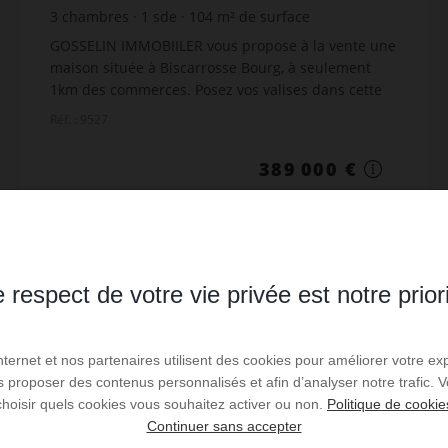
3
chambres
1
sde
104
m² de surface
718
m² de terrain
3 740,38 €
prix / m²
GOSSELIN IMMOBIILER vous propose à la vente une
maison située à Biscarrosse Bourg, à seulement
1km des commerces. Posez vos valises dans cette
agréable maison lumineuse comprenant 3
Réf. : 9527
chambres,, un bur...
389 000 €
Lire la suite
 respect de votre vie privée est notre prior
EXCLUSIVITÉ
Internet et nos partenaires utilisent des cookies pour améliorer votre ex
us proposer des contenus personnalisés et afin d’analyser notre trafic.
choisir quels cookies vous souhaitez activer ou non.
Politique de cookie
Continuer sans accepter