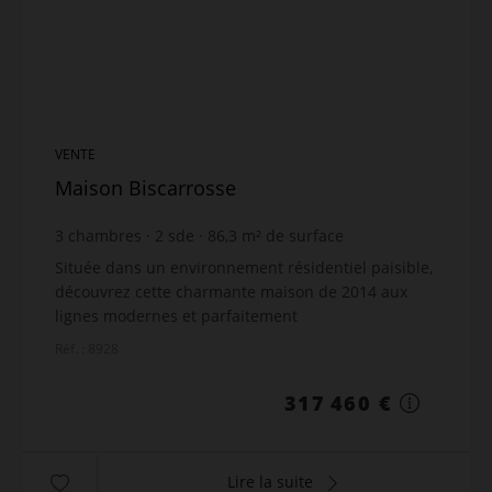
VENTE
Maison Biscarrosse
3
chambres
2
sde
86,3
m² de surface
497
m² de terrain
3 678,56 €
prix / m²
Située dans un environnement résidentiel paisible,
découvrez cette charmante maison de 2014 aux
lignes modernes et parfaitement
entretenue.Descriptif : 3 chambres, dont une suite
Réf. : 8928
avec salle d'eau priv...
317 460 €
Lire la suite