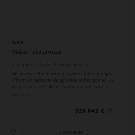
VENTE
Maison Biscarrosse
3
chambres
1
sde
96
m² de surface
428
m² de terrain
3 417,1 €
prix / m²
Découvrez cette maison mitoyenne par le garage,
offrant un cadre de vie agréable et fonctionnel. Au
rez-de-chaussée, elle se compose d'une entrée,
d'un lumineux salon-séjour, d'une cuisine et d'un
Réf. : 5045
cel...
328 042 €
Lire la suite