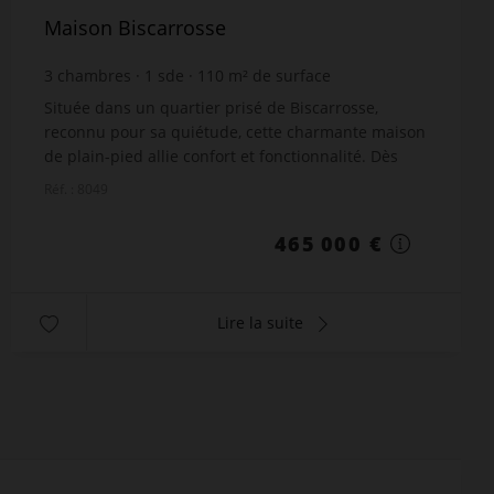
Maison Biscarrosse
3
chambres
1
sde
110
m² de surface
700
m² de terrain
4 227,27 €
prix / m²
Située dans un quartier prisé de Biscarrosse,
reconnu pour sa quiétude, cette charmante maison
de plain-pied allie confort et fonctionnalité. Dès
l'entrée, vous apprécierez les rangements
Réf. : 8049
astucieux qu...
465 000 €
Lire la suite