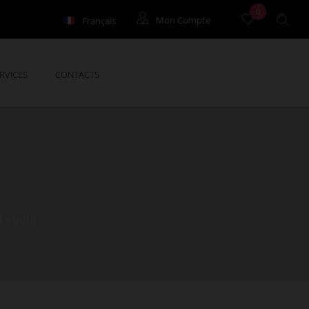
0
Français
Mon Compte
English
Location de vacances
RVICES
CONTACTS
Location à l'année
Syndic
- villa