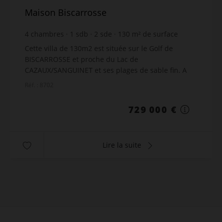
Maison Biscarrosse
4
chambres
1
sdb
2
sde
130
m² de surface
1 269
m² de terrain
5 607,69 €
prix / m²
Cette villa de 130m2 est située sur le Golf de
BISCARROSSE et proche du Lac de
CAZAUX/SANGUINET et ses plages de sable fin. A
l'extérieur, 2 places de parking et une piscine a
Réf. : 8702
l'abri des regards et b...
729 000 €
Lire la suite