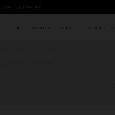
i
: 09:00 - 12:30, 14:00 - 19:00
ANNONCES
SYNDIC
ESTIMATION
SE
BISCARROSSE (40)
iscarrosse
las en vente à Biscarrosse. Recherchez votre maison 