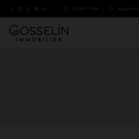
05.58.**.**.89
|
Aujourd'hu
MAISONS - VILLAS À VENDRE À 
Vous êtes ici :
Accueil
Vente
Maison - Villa
B
L'agence GOSSELIN vous présente les maisons - vil
Biscarrosse avec l'agence GOSSELIN.