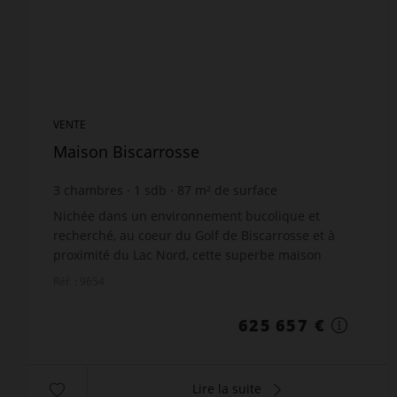
VENTE
Maison Biscarrosse
3
chambres
1
sdb
87
m² de surface
1 039
m² de terrain
7 191,46 €
prix / m²
Nichée dans un environnement bucolique et
recherché, au coeur du Golf de Biscarrosse et à
proximité du Lac Nord, cette superbe maison
d'architecte en ossature bois saura vous séduire
Réf. : 9654
par son charme na...
625 657 €
Lire la suite