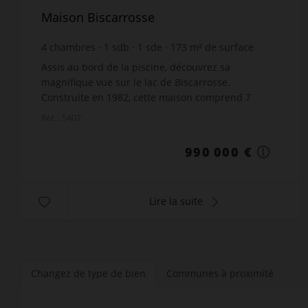
Maison Biscarrosse
4
chambres
1
sdb
1
sde
173
m² de surface
1 310
m² de terrain
5 722,54 €
prix / m²
Assis au bord de la piscine, découvrez sa
magnifique vue sur le lac de Biscarrosse.
Construite en 1982, cette maison comprend 7
pièces dont 4 chambres, avec 2 chambres au rez-
Réf. : 5407
de-chaussée. Vous profite...
990 000 €
Lire la suite
Changez de type de bien
Communes à proximité