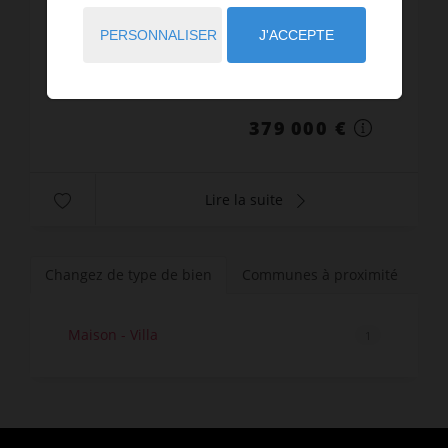
Découvrez cette magnifique maison à vendre à
Pissos, offrant un cadre de vie idéal pour les
PERSONNALISER
J'ACCEPTE
familles, des retraités ou des actifs en quête de
confort et de tranquillité. Avec ses 117 m² de
Réf. : 4922
surface hab...
379 000 €
Lire la suite
Changez de type de bien
Communes à proximité
Maison - Villa
1