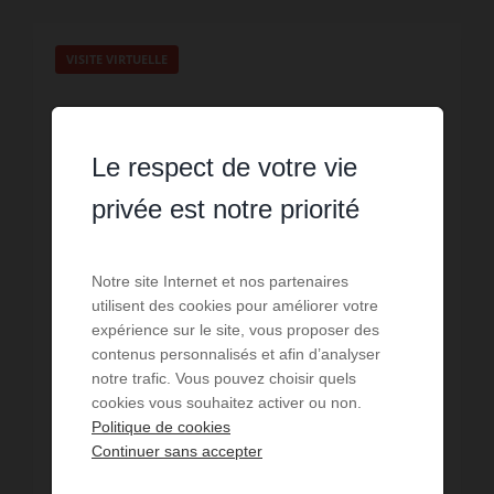
VISITE VIRTUELLE
Le respect de votre vie
privée est notre priorité
Notre site Internet et nos partenaires
utilisent des cookies pour améliorer votre
expérience sur le site, vous proposer des
contenus personnalisés et afin d’analyser
notre trafic. Vous pouvez choisir quels
VENTE
cookies vous souhaitez activer ou non.
Maison Pissos
Politique de cookies
Continuer sans accepter
3
chambres
1
sdb
1
sde
117
m² de surface
1 420
m² de terrain
3 239,32 €
prix / m²