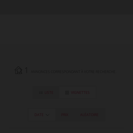
1
ANNONCES CORRESPONDANT À VOTRE RECHERCHE.
LISTE
VIGNETTES
DATE
PRIX
ALÉATOIRE