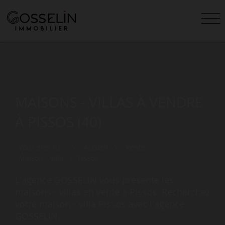
MAISONS - VILLAS À VENDRE
À PISSOS (40)
Vous êtes ici :
Accueil
Vente
Maison - Villa
Pissos
L'agence GOSSELIN vous présente les
maisons - villas en vente à Pissos. Recherchez
votre maison - villa Pissos avec l'agence
GOSSELIN.