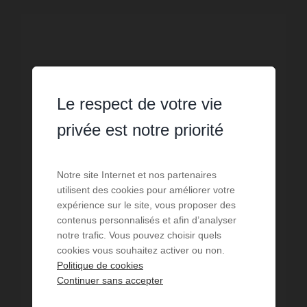
Le respect de votre vie
privée est notre priorité
Notre site Internet et nos partenaires
utilisent des cookies pour améliorer votre
expérience sur le site, vous proposer des
contenus personnalisés et afin d’analyser
notre trafic. Vous pouvez choisir quels
VENTE
cookies vous souhaitez activer ou non.
Maison Sore
Politique de cookies
Continuer sans accepter
6
chambres
1
sdb
1
sde
227
m² de surface
2 329
m² de terrain
2 112,78 €
prix / m²