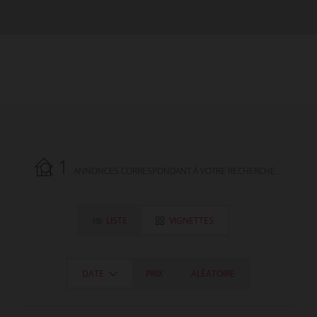
1
ANNONCES CORRESPONDANT À VOTRE RECHERCHE.
LISTE
VIGNETTES
DATE
PRIX
ALÉATOIRE