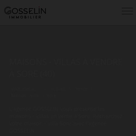
MAISONS - VILLAS À VENDRE
À SORE (40)
Vous êtes ici :
Accueil
Vente
Maison - Villa
Sore
L'agence GOSSELIN vous présente les
maisons - villas en vente à Sore. Recherchez
votre maison - villa Sore avec l'agence
GOSSELIN.