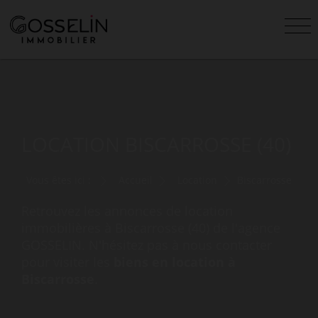
LOCATION BISCARROSSE (40)
Vous êtes ici :
Accueil
Location
Biscarrosse
Retrouvez les annonces de location
immobilières à Biscarrosse (40) de l'agence
GOSSELIN. N'hésitez pas à nous contacter
pour visiter les
biens en location à
Biscarrosse
.