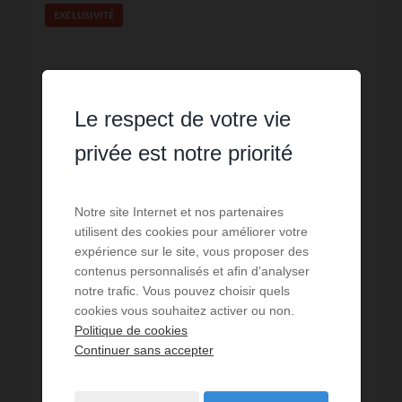
EXCLUSIVITÉ
Le respect de votre vie
privée est notre priorité
Notre site Internet et nos partenaires
utilisent des cookies pour améliorer votre
expérience sur le site, vous proposer des
contenus personnalisés et afin d’analyser
LOCATION
notre trafic. Vous pouvez choisir quels
Maison Biscarrosse
cookies vous souhaitez activer ou non.
Politique de cookies
3
chambres
2
sde
94,5
m² de surface
Continuer sans accepter
85
m² de terrain
13,07 €
prix / m²
dans un quartier proche des écoles et
commerces, Appartement en Duplex