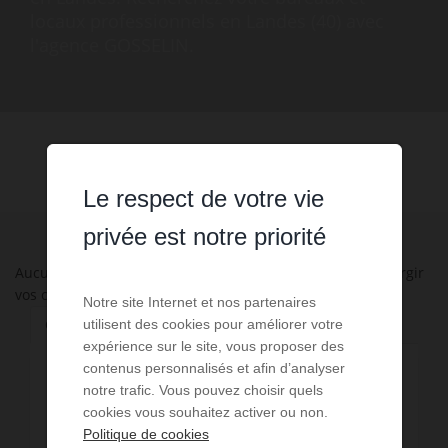
locaux professionnels en Landes (40) avec
l'agence GOSSELIN.
Le respect de votre vie
privée est notre priorité
Aucune annonce n'a été trouvée, nous vous invitons à élargir
vos critères de recherche via le moteur ci-contre.
Notre site Internet et nos partenaires
Changez de type de bien
utilisent des cookies pour améliorer votre
expérience sur le site, vous proposer des
contenus personnalisés et afin d’analyser
Appartement - Studio - Loft
1
notre trafic. Vous pouvez choisir quels
cookies vous souhaitez activer ou non.
Maison - Villa
2
Politique de cookies