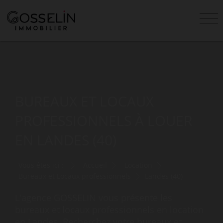
BUREAUX ET LOCAUX
PROFESSIONNELS À LOUER
EN LANDES (40)
Vous êtes ici :
Accueil
Location
Bureaux et Locaux professionnels
Landes (40)
L'agence GOSSELIN vous présente les
bureaux et locaux professionnels en location
en Landes. Recherchez votre bureaux et