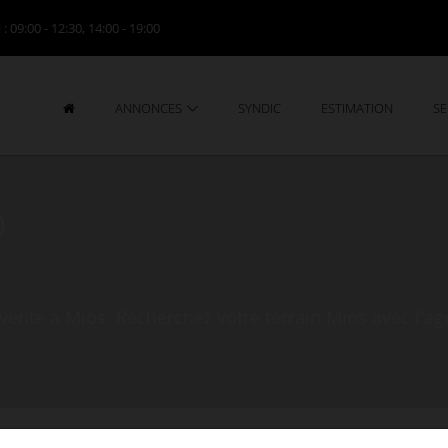
i
: 09:00 - 12:30, 14:00 - 19:00
ANNONCES
SYNDIC
ESTIMATION
SE
)
vente à Mios. Recherchez votre terrain Mios avec l'a