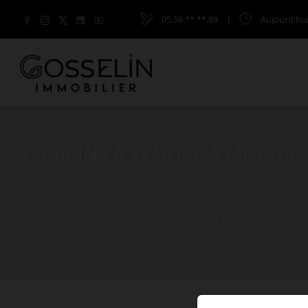
05.58.**.**.89
|
Aujourd'hu
TERRAINS À VENDRE À MIOS (33
Vous êtes ici :
Accueil
Vente
Terrain
Mios
L'agence GOSSELIN vous présente les terrains en 
GOSSELIN.