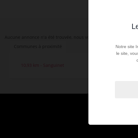
Le
Aucune annonce n'a été trouvée, nous vous invitons à élargir vos
Communes à proximité
Notre site 
le site, vo
10,93 km - Sanguinet
2