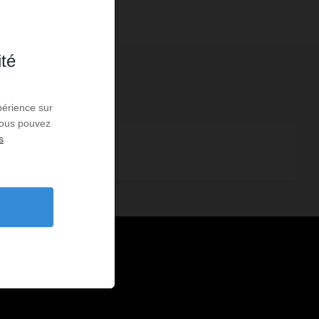
ité
périence sur
 Vous pouvez
s