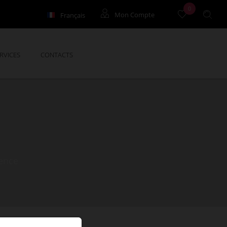
0
Français
Mon Compte
English
Location de vacances
RVICES
CONTACTS
Location à l'année
Syndic
gence